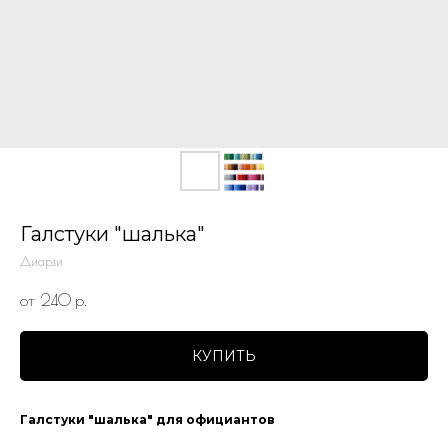
Галстуки "шалька"
Диарзи
от 240
р.
КУПИТЬ
Галстуки "шалька" для официантов