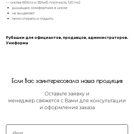
— состав 65%пэ и 35%хб, плотность 120 гм2
дышащая, комфортная в носке
не выцветает
легко стирать и гладить
Рубашки для официантов, продавцов, администраторов.
Униформа
Если Вас заинтересовала наша продукция
Оставьте заявку и
менеджер свяжется с Вами для консультации
и оформления заказа