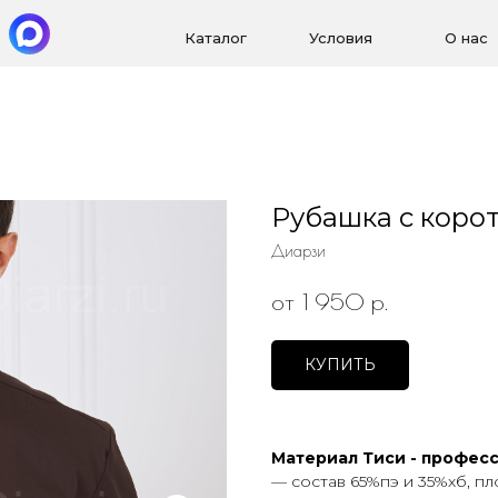
Каталог
Условия
О нас
Рубашка с коро
Диарзи
р.
от 1 950
КУПИТЬ
Материал Тиси - профес
— состав 65%пэ и 35%хб, пл