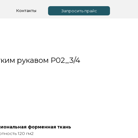
Контакты
Запросить прайс
тким рукавом Р02_3/4
сиональная форменная ткань
отность 120 гм2