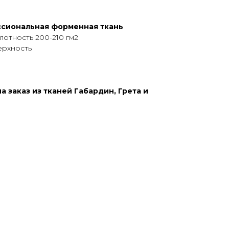
ссиональная форменная ткань
лотность 200-210 гм2
ерхность
а заказ из тканей Габардин, Грета и