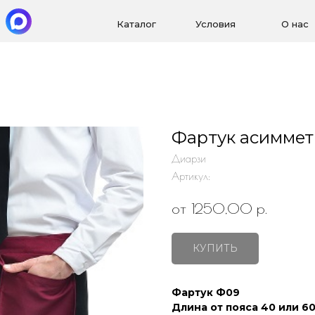
Каталог
Условия
О нас
Фартук асимме
Диарзи
Артикул:
р.
от 1250,00
КУПИТЬ
Фартук Ф09
Длина от пояса 40 или 6