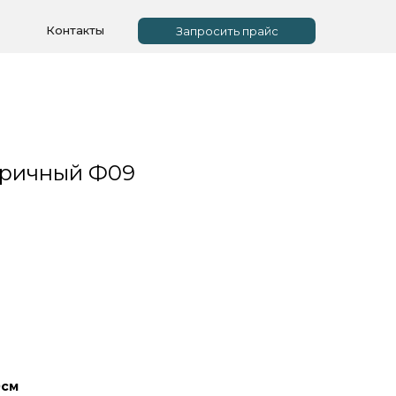
Контакты
Запросить прайс
тричный Ф09
0см