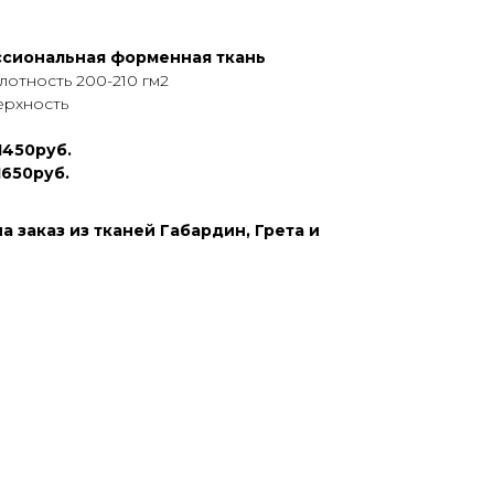
ссиональная форменная ткань
лотность 200-210 гм2
ерхность
1450руб.
1650руб.
а заказ из тканей Габардин, Грета и