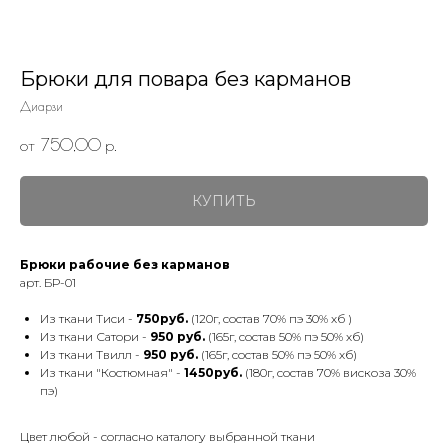
Брюки для повара без карманов
Диарзи
от 750,00
р.
КУПИТЬ
Брюки рабочие без карманов
арт. БР-01
Из ткани Тиси -
750руб.
(120г, состав 70% пэ 30% хб )
Из ткани Сатори -
950 руб.
(165г, состав 50% пэ 50% хб)
Из ткани Твилл -
950 руб.
(165г, состав 50% пэ 50% хб)
Из ткани "Костюмная" -
1450руб.
(180г, состав 70% вискоза 30%
пэ)
Цвет любой - согласно каталогу выбранной ткани