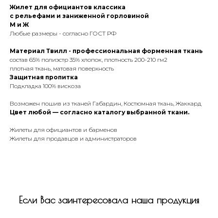
Жилет для официантов классика
с рельефами и заниженной горловиной
М и Ж
Любые размеры - согласно ГОСТ РФ
Материал Твилл - профессиональная форменная ткань
состав 65% полиэстр 35% хлопок, плотность 200-210 гм2
плотная ткань, матовая поверхность
Защитная пропитка
Подкладка 100% вискоза
Возможен пошив из тканей Габардин, Костюмная ткань, Жаккард
Цвет любой — согласно каталогу выбранной ткани.
Жилеты для официантов и барменов
Жилеты для продавцов и администраторов
Если Вас заинтересовала наша продукция