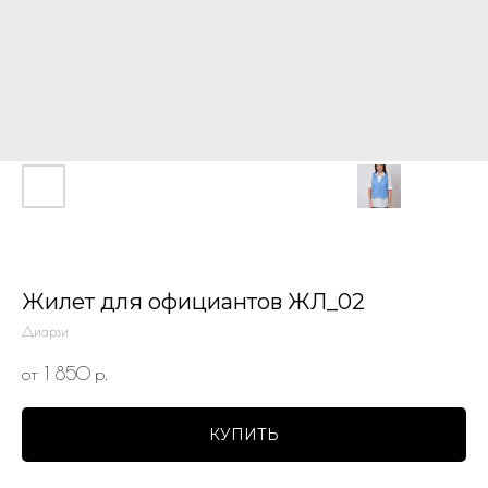
Жилет для официантов ЖЛ_02
Диарзи
от 1 850
р.
КУПИТЬ